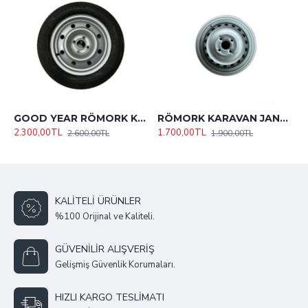
GOOD YEAR RÖMORK KARAVAN 175X65X14 LASTİK 4X100 JANT SET
RÖMORK KARAVAN JANTI 13 İNC 4X100 4 BİJON
2.300,00TL
1.700,00TL
2.600,00TL
1.900,00TL
KALITELI ÜRÜNLER
%100 Orijinal ve Kaliteli.
GÜVENILIR ALIŞVERIŞ
Gelişmiş Güvenlik Korumaları.
HIZLI KARGO TESLIMATI