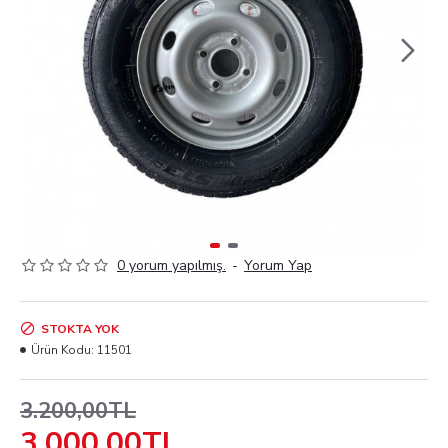
0 yorum yapılmış.
-
Yorum Yap
STOKTA YOK
Ürün Kodu:
11501
3.200,00TL
3.000,00TL