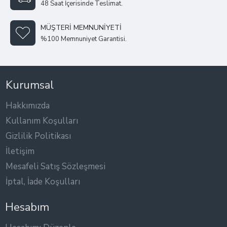
48 Saat İçerisinde Teslimat.
MÜŞTERI MEMNUNIYETI
%100 Memnuniyet Garantisi.
Kurumsal
Hakkımızda
Kullanım Koşulları
Gizlilik Politikası
İletişim
Mesafeli Satış Sözleşmesi
İptal, İade Koşulları
Hesabım