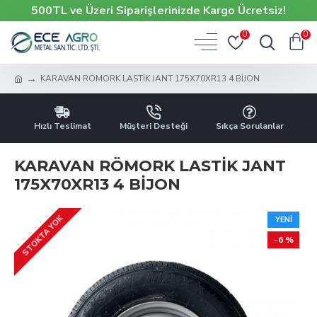
500TL ve Üzeri Siparişlerinizde Kargo Ücretsiz!
0
0
KARAVAN RÖMORK LASTİK JANT 175X70XR13 4 BİJON
Hızlı Teslimat
Müşteri Desteği
Sıkça Sorulanlar
KARAVAN RÖMORK LASTİK JANT
175X70XR13 4 BİJON
STOKTA YOK
YENI
-6 %