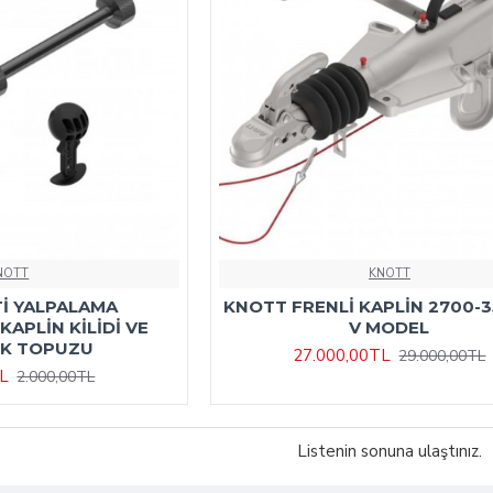
NOTT
KNOTT
İ YALPALAMA
KNOTT FRENLİ KAPLİN 2700-
KAPLİN KİLİDİ VE
V MODEL
İK TOPUZU
27.000,00TL
29.000,00TL
TL
2.000,00TL
Listenin sonuna ulaştınız.