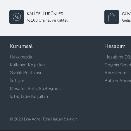
KALITELI ÜRÜNLER
GÜVE
%100 Orijinal ve Kaliteli.
Geliş
Kurumsal
Hesabım
Hakkımızda
Hesabımı Dü
Kullanım Koşulları
Geçmiş Sipari
Gizlilik Politikası
Adreslerim
İletişim
Bülten Abone
Mesafeli Satış Sözleşmesi
İptal, İade Koşulları
© 2020 Ece-Agro, Tüm Hakları Saklıdır.