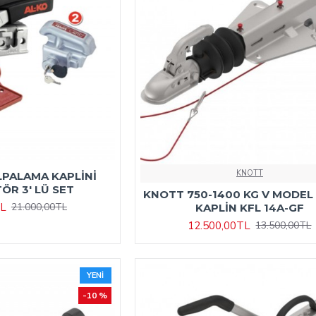
KNOTT
LPALAMA KAPLİNİ
ÖR 3' LÜ SET
KNOTT 750-1400 KG V MODEL
TL
21.000,00TL
KAPLİN KFL 14A-GF
12.500,00TL
13.500,00TL
YENI
-10 %