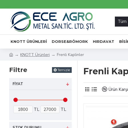
Tüm
KNOTT ÜRÜNLERI
DORSE&RÖMORK
HIRDAVAT
BIS
KNOTT Ürünleri
Frenli Kaplinler
Filtre
Frenli Kap
Temizle
FIYAT
Ürün Karşı
TL
TL
STOK DURUMU