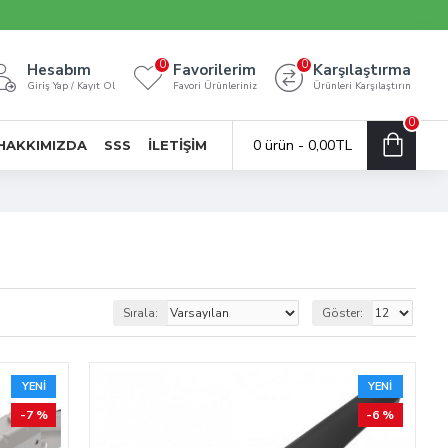
0
0
Hesabım
Favorilerim
Karşılaştırma
Giriş Yap / Kayıt Ol
Favori Ürünleriniz
Ürünleri Karşılaştırın
0
0 ürün - 0,00TL
HAKKIMIZDA
SSS
İLETIŞIM
Sırala:
Göster:
YENI
YENI
-7 %
-6 %