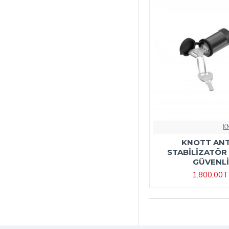
K
KNOTT ANT
STABİLİZATÖR 
GÜVENL
1.800,00