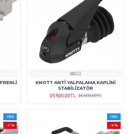
KNOTT
 FRENLİ
KNOTT ANTİ YALPALAMA KAPLİNİ
STABİLİZATÖR
15.500,00TL
16.500,00TL
YENI
YENI
-7 %
-9 %