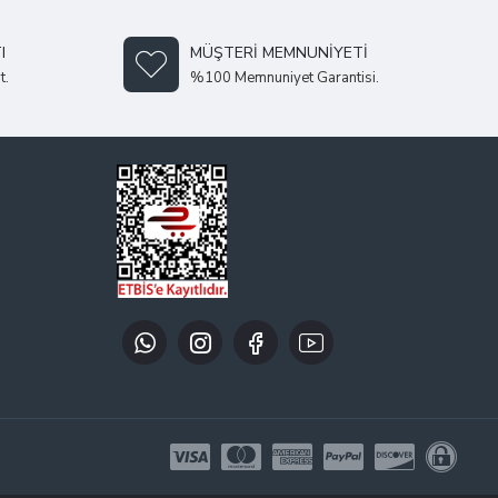
I
MÜŞTERI MEMNUNIYETI
t.
%100 Memnuniyet Garantisi.