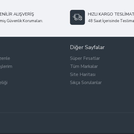
NILIR ALIŞVERIŞ
HIZLI KARGO TESLIMAT
miş Güvenlik Korumaları.
48 Saat İçerisinde Teslima
Diğer Sayfalar
zenle
Süper Fırsatlar
şlerim
Tüm Markalar
Site Haritası
liği
Sıkça Sorulanlar