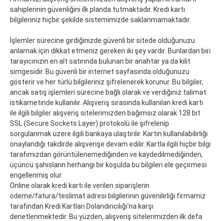
sahiplerinin güvenliğini ilk planda tutmaktadır. Kredi kartı
bilgileriniz hiçbir şekilde sistemimizde saklanmamaktadır.
İşlemler sürecine girdiğinizde güvenli bir sitede olduğunuzu
anlamak için dikkat etmeniz gereken iki şey vardır. Bunlardan biri
tarayıcınızın en alt satırında bulunan bir anahtar ya da kilit
simgesidir. Bu güvenli bir internet sayfasında olduğunuzu
gösterir ve her türlü bilgileriniz şifrelenerek korunur. Bu bilgiler,
ancak satış işlemleri sürecine bağlı olarak ve verdiğiniz talimat
istikametinde kullanılır. Alışveriş sırasında kullanılan kredi kartı
ile ilgili bilgiler alışveriş sitelerimizden bağımsız olarak 128 bit
SSL (Secure Sockets Layer) protokolü ile şifrelenip
sorgulanmak üzere ilgili bankaya ulaştırılır. Kartın kullanılabilirliği
onaylandığı takdirde alışverişe devam edilir. Kartla ilgili hiçbir bilgi
tarafımızdan görüntülenemediğinden ve kaydedilmediğinden,
üçüncü şahısların herhangi bir koşulda bu bilgileri ele geçirmesi
engellenmiş olur.
Online olarak kredi kartı ile verilen siparişlerin
ödeme/fatura/teslimat adresi bilgilerinin güvenilirliği firmamiz
tarafından Kredi Kartları Dolandırıcılığı'na karşı
denetlenmektedir. Bu yüzden, alışveriş sitelerimizden ilk defa