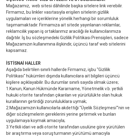
Mağazamız, web sitesi dâhilinde başka sitelere link verebilir.
Firmamız, bu linkler vasıtasıyla erişilen sitelerin gizlilik
uygulamaları ve içeriklerine yönelik herhangi bir sorumluluk
taşımamaktadır. Firmamıza ait sitede yayınlanan reklamlar,
reklamcılık yapan iş ortaklarımız aracılığı ile kullanıcılarımıza
dağıtılır. İş bu sözleşmedeki Gizlilik Politikası Prensipleri, sadece
Mağazamızın kullanımına ilişkindir, üçüncü taraf web sitelerini
kapsamaz.
İSTİSNAİ HALLER
Aşağıda belirtilen sınırlı hallerde Firmamız, işbu "Gizlilik
Politikası" hükümleri dışında kullanıcılara ait bilgileri üçüncü
kişilere açıklayabilir. Bu durumlar sınırlı sayıda olmak üzere;
1.
Kanun, Kanun Hükmünde Kararname, Yönetmelik v.b. yetkili
hukuki otorite tarafından çıkarılan ve yürürlülükte olan hukuk
kurallarının getirdiği zorunluluklara uymak;
2.
Mağazamızın kullanıcılarla akdettiği "Üyelik Sözleşmesi"'nin ve
diğer sözleşmelerin gereklerini yerine getirmek ve bunları
uygulamaya koymak amacıyla;
3.
Yetkili idari ve adli otorite tarafından usulüne göre yürütülen
bir araştırma veya soruşturmanın yürütümü amacıyla