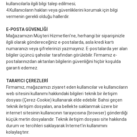
kullanıcılarla ilgili bilgi talep edilmesi;
4.
Kullanıcıların hakları veya güvenliklerini korumak için bilgi
vermenin gerekli olduğu hallerdir.
E-POSTA GÜVENLİĞİ
Mağazamızın Müşteri Hizmetleri’ne, herhangi bir siparişinizle
ilgili olarak göndereceğiniz e-postalarda, asla kredi kartı
numaranızı veya şifrelerinizi yazmayınız. E-postalarda yer alan
bilgiler üçüncü şahıslar tarafından görülebilir. Firmamız e-
postalarınızdan aktarılan bilgilerin güvenliğini hiçbir koşulda
garanti edemez.
TARAYICI ÇEREZLERİ
Firmamız, mağazamızı ziyaret eden kullanıcılar ve kullanıcıların
web sitesini kullanımı hakkındaki bilgileri teknik bir iletişim
dosyası (Çerez-Cookie) kullanarak elde edebilir. Bahsi geçen
teknik iletişim dosyaları, ana bellekte saklanmak üzere bir
internet sitesinin kullanıcının tarayıcısına (browser) gönderdiği
küçük metin dosyalarıdır. Teknik iletişim dosyası site hakkında
durum ve tercihleri saklayarak İnternet'in kullanımını
kolaylaştırır.