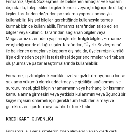
Firmamız, Üyelik Sözleşmesi ile belirlenen amaçlar ve kapsam
dışında da, talep edilen bilgileri kendisi veya işbirliği içinde olduğu
kişiler tarafından doğrudan pazarlama yapmak amacıyla
kullanabilir. Kişisel bilgiler, gerektiğinde kullanıcıyla temas
kurmak için de kullanılabilir. Firmamız tarafından talep edilen
bilgiler veya kullanıcı tarafından sağlanan bilgiler veya
Mağazamız üzerinden yapılan işlemlerle ilgili bilgiler; Firmamız
ve işbirliği içinde olduğu kişiler tarafından, "Üyelik Sözleşmesi"
ile belirlenen amaçlar ve kapsam dışında da, üyelerimizin kimliği
ifşa edilmeden çeşitli istatistiksel değerlendirmeler, veri tabanı
oluşturma ve pazar araştırmalarında kullanılabilir.
Firmamız, gizli bilgileri kesinlikle özel ve gizli tutmayı, bunu bir sır
saklama yükümü olarak addetmeyi ve gizliliğin sağlanması ve
sürdürülmesi, gizli bilginin tamamının veya herhangi bir kısmının
kamu alanına girmesini veya yetkisiz kullanımını veya üçüncü bir
kişiye ifşasını önlemek için gerekli tüm tedbirleri almayı ve
gerekli özeni göstermeyi taahhüt etmektedir.
KREDİ KARTI GÜVENLİĞİ
Firmamız, alışveriş sitelerimizden alışveriş yapan kredi kartı