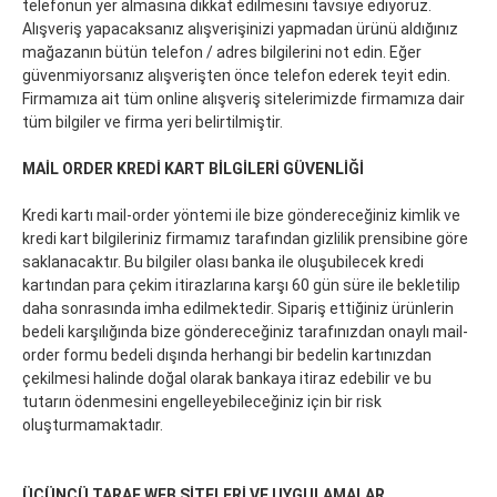
telefonun yer almasına dikkat edilmesini tavsiye ediyoruz.
Alışveriş yapacaksanız alışverişinizi yapmadan ürünü aldığınız
mağazanın bütün telefon / adres bilgilerini not edin. Eğer
güvenmiyorsanız alışverişten önce telefon ederek teyit edin.
Firmamıza ait tüm online alışveriş sitelerimizde firmamıza dair
tüm bilgiler ve firma yeri belirtilmiştir.
MAİL ORDER KREDİ KART BİLGİLERİ GÜVENLİĞİ
Kredi kartı mail-order yöntemi ile bize göndereceğiniz kimlik ve
kredi kart bilgileriniz firmamız tarafından gizlilik prensibine göre
saklanacaktır. Bu bilgiler olası banka ile oluşubilecek kredi
kartından para çekim itirazlarına karşı 60 gün süre ile bekletilip
daha sonrasında imha edilmektedir. Sipariş ettiğiniz ürünlerin
bedeli karşılığında bize göndereceğiniz tarafınızdan onaylı mail-
order formu bedeli dışında herhangi bir bedelin kartınızdan
çekilmesi halinde doğal olarak bankaya itiraz edebilir ve bu
tutarın ödenmesini engelleyebileceğiniz için bir risk
oluşturmamaktadır.
ÜÇÜNCÜ TARAF WEB SİTELERİ VE UYGULAMALAR